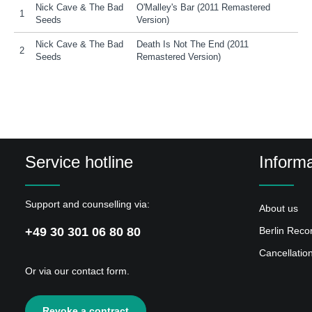
Nick Cave & The Bad
O'Malley's Bar (2011 Remastered
1
Seeds
Version)
Nick Cave & The Bad
Death Is Not The End (2011
2
Seeds
Remastered Version)
Service hotline
Informa
Support and counselling via:
About us
+49 30 301 06 80 80
Berlin Reco
Cancellatio
Or via our
contact form
.
Revoke a contract