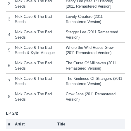
Nick Cave & The Bad
Henry Lee (feat. PJ Harvey)
2
Seeds
[2011 Remastered Version]
Nick Cave & The Bad
Lovely Creature (2011
3
Seeds
Remastered Version)
Nick Cave & The Bad
Stagger Lee (2011 Remastered
4
Seeds
Version)
Nick Cave & The Bad
Where the Wild Roses Grow
5
Seeds & Kylie Minogue
(2011 Remastered Version)
Nick Cave & The Bad
The Curse Of Millhaven (2011
6
Seeds
Remastered Version)
Nick Cave & The Bad
The Kindness Of Strangers (2011
7
Seeds
Remastered Version)
Nick Cave & The Bad
Crow Jane (2011 Remastered
8
Seeds
Version)
LP 2/2
#
Artist
Title