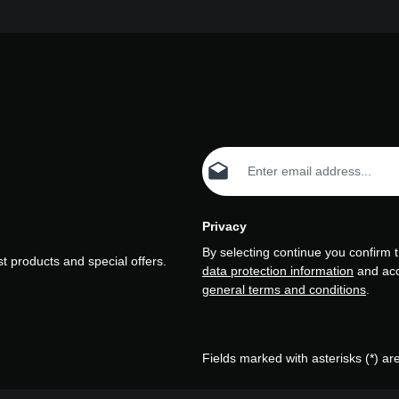
Email address*
Privacy
By selecting continue you confirm 
t products and special offers.
data protection information
and ac
general terms and conditions
.
Fields marked with asterisks (*) ar