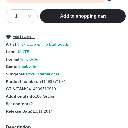
Product Quantity: Enter the desired amou
Add to shopping cart
Add to wishlist
Artist:
Nick Cave & The Bad Seeds
Label:
MUTE
Format:
Vinyl Album
Genre:
Rock & Indie
Subgenre:
Rock International
Product number:
541493971091
GTIN/EAN:
5414939710919
Additional info
180 Gramm
Set contents
2
Release Date:
10.11.2014
Description